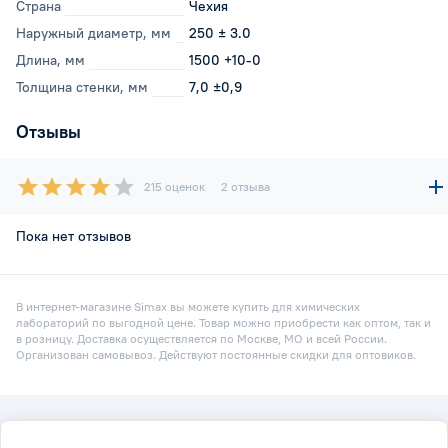
Страна
Чехия
Наружный диаметр, мм
250 ± 3.0
Длина, мм
1500 +10-0
Толщина стенки, мм
7,0 ±0,9
Отзывы
215 оценок
2 отзыва
Пока нет отзывов
В интернет-магазине Simax вы можете купить для химических
лабораторий по выгодной цене. Товар можно приобрести как оптом, так и
в розницу. Доставка осуществляется по Москве, МО и всей России.
Организован самовывоз. Действуют постоянные скидки для оптовиков.
2026 © Simax.ru