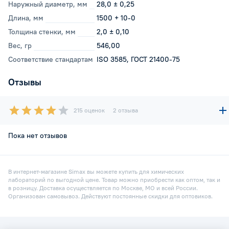
Наружный диаметр, мм
28,0 ± 0,25
Длина, мм
1500 + 10-0
Толщина стенки, мм
2,0 ± 0,10
Вес, гр
546,00
Соответствие стандартам
ISO 3585, ГОСТ 21400-75
Отзывы
215 оценок
2 отзыва
Пока нет отзывов
В интернет-магазине Simax вы можете купить для химических
лабораторий по выгодной цене. Товар можно приобрести как оптом, так и
в розницу. Доставка осуществляется по Москве, МО и всей России.
Организован самовывоз. Действуют постоянные скидки для оптовиков.