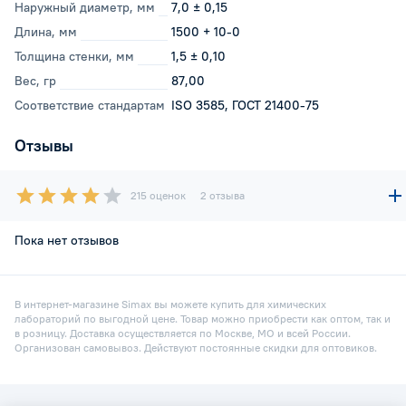
Наружный диаметр, мм
7,0 ± 0,15
Длина, мм
1500 + 10-0
Толщина стенки, мм
1,5 ± 0,10
Вес, гр
87,00
Соответствие стандартам
ISO 3585, ГОСТ 21400-75
Отзывы
215 оценок
2 отзыва
Пока нет отзывов
В интернет-магазине Simax вы можете купить для химических
лабораторий по выгодной цене. Товар можно приобрести как оптом, так и
в розницу. Доставка осуществляется по Москве, МО и всей России.
Организован самовывоз. Действуют постоянные скидки для оптовиков.