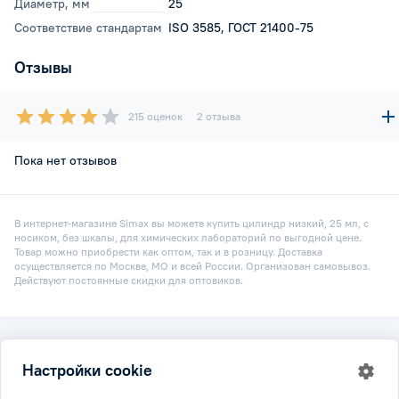
Диаметр, мм
25
Соответствие стандартам
ISO 3585, ГОСТ 21400-75
Отзывы
215 оценок
2 отзыва
Пока нет отзывов
В интернет-магазине Simax вы можете купить цилиндр низкий, 25 мл, с
носиком, без шкалы, для химических лабораторий по выгодной цене.
Товар можно приобрести как оптом, так и в розницу. Доставка
осуществляется по Москве, МО и всей России. Организован самовывоз.
Действуют постоянные скидки для оптовиков.
2026 © Simax.ru
Настройки cookie
Все права защищены.