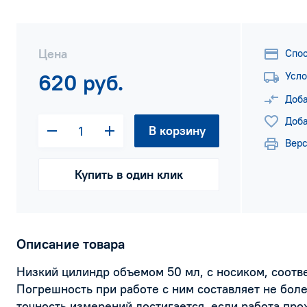
Цена
Спо
620 руб.
Усло
Доба
Доба
В корзину
Верс
Купить в один клик
Описание товара
Низкий цилиндр объемом 50 мл, с носиком, соотве
Погрешность при работе с ним составляет не бол
точность измерений достигается, если работа прох