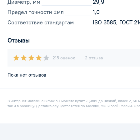
Диаметр, мм
29,9
Предел точности ±мл
1,0
Соответствие стандартам
ISO 3585, ГОСТ 2
Отзывы
215 оценок
2 отзыва
Пока нет отзывов
В интернет-магазине Simax вы можете купить цилиндр низкий, класс 2, 50 
так и в розницу. Доставка осуществляется по Москве, МО и всей России. О