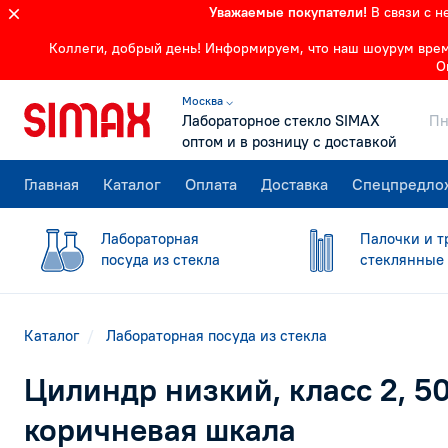
Уважаемые покупатели!
В связи с 
Коллеги, добрый день! Информируем, что наш шоурум времен
О
Москва ⌵
Лабораторное стекло SIMAX
Пн
оптом и в розницу с доставкой
Главная
Каталог
Оплата
Доставка
Спецпредло
Лабораторная
Палочки и т
посуда из стекла
стеклянные
Каталог
Лабораторная посуда из стекла
Цилиндр низкий, класс 2, 50
коричневая шкала