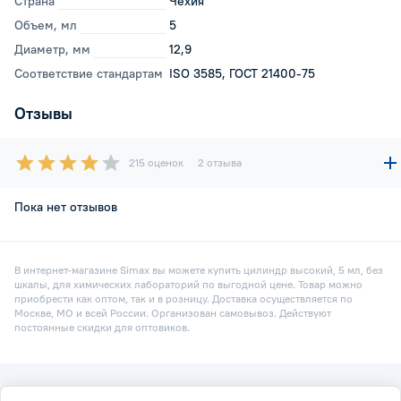
Страна
Чехия
Объем, мл
5
Диаметр, мм
12,9
Соответствие стандартам
ISO 3585, ГОСТ 21400-75
Отзывы
215 оценок
2 отзыва
Пока нет отзывов
В интернет-магазине Simax вы можете купить цилиндр высокий, 5 мл, без
шкалы, для химических лабораторий по выгодной цене. Товар можно
приобрести как оптом, так и в розницу. Доставка осуществляется по
Москве, МО и всей России. Организован самовывоз. Действуют
постоянные скидки для оптовиков.
2026 © Simax.ru