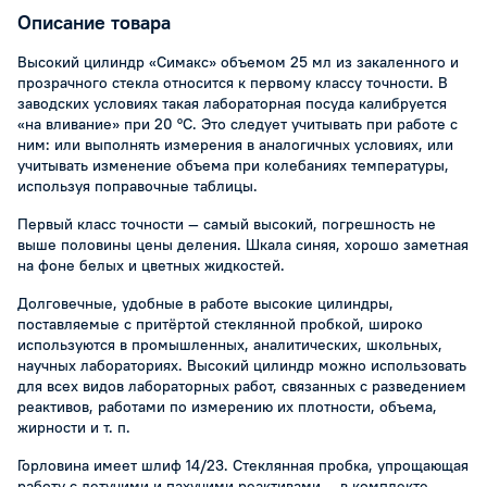
Описание товара
Высокий цилиндр «Симакс» объемом 25 мл из закаленного и
прозрачного стекла относится к первому классу точности. В
заводских условиях такая лабораторная посуда калибруется
«на вливание» при 20 °С. Это следует учитывать при работе с
ним: или выполнять измерения в аналогичных условиях, или
учитывать изменение объема при колебаниях температуры,
используя поправочные таблицы.
Первый класс точности — самый высокий, погрешность не
выше половины цены деления. Шкала синяя, хорошо заметная
на фоне белых и цветных жидкостей.
Долговечные, удобные в работе высокие цилиндры,
поставляемые с притёртой стеклянной пробкой, широко
используются в промышленных, аналитических, школьных,
научных лабораториях. Высокий цилиндр можно использовать
для всех видов лабораторных работ, связанных с разведением
реактивов, работами по измерению их плотности, объема,
жирности и т. п.
Горловина имеет шлиф 14/23. Стеклянная пробка, упрощающая
работу с летучими и пахучими реактивами — в комплекте.