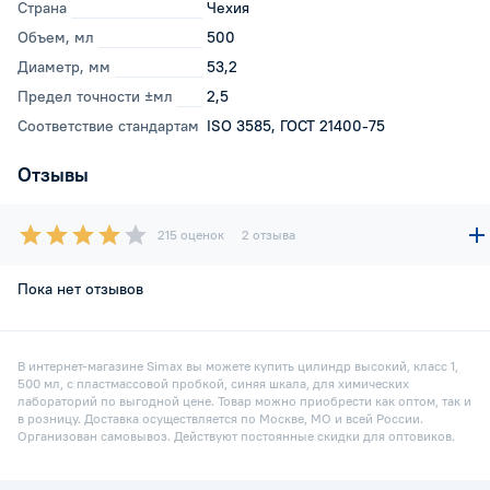
Страна
Чехия
Объем, мл
500
Диаметр, мм
53,2
Предел точности ±мл
2,5
Соответствие стандартам
ISO 3585, ГОСТ 21400-75
Отзывы
215 оценок
2 отзыва
Пока нет отзывов
В интернет-магазине Simax вы можете купить цилиндр высокий, класс 1,
500 мл, с пластмассовой пробкой, синяя шкала, для химических
лабораторий по выгодной цене. Товар можно приобрести как оптом, так и
в розницу. Доставка осуществляется по Москве, МО и всей России.
Организован самовывоз. Действуют постоянные скидки для оптовиков.