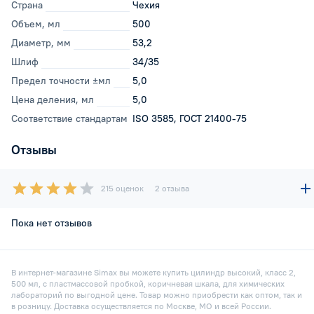
Страна
Чехия
Объем, мл
500
Диаметр, мм
53,2
Шлиф
34/35
Предел точности ±мл
5,0
Цена деления, мл
5,0
Соответствие стандартам
ISO 3585, ГОСТ 21400-75
Отзывы
215 оценок
2 отзыва
Пока нет отзывов
В интернет-магазине Simax вы можете купить цилиндр высокий, класс 2,
500 мл, с пластмассовой пробкой, коричневая шкала, для химических
лабораторий по выгодной цене. Товар можно приобрести как оптом, так и
в розницу. Доставка осуществляется по Москве, МО и всей России.