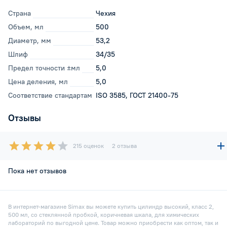
Страна
Чехия
Объем, мл
500
Диаметр, мм
53,2
Шлиф
34/35
Предел точности ±мл
5,0
Цена деления, мл
5,0
Соответствие стандартам
ISO 3585, ГОСТ 21400-75
Отзывы
215 оценок
2 отзыва
Пока нет отзывов
В интернет-магазине Simax вы можете купить цилиндр высокий, класс 2,
500 мл, со стеклянной пробкой, коричневая шкала, для химических
лабораторий по выгодной цене. Товар можно приобрести как оптом, так и