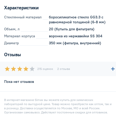
Характеристики
Стеклянный материал
боросиликатное стекло GG3.3 с
равномерной толщиной (6-8 мм)
Объем, л
20 (бутыль для фильтрата)
Материал корпуса
воронка из нержавейки SS 304
Диаметр
350 мм (фильтра, внутренний)
Отзывы
215 оценок
2 отзыва
Пока нет отзывов
В интернет-магазине Simax вы можете купить для химических
лабораторий по выгодной цене. Товар можно приобрести как оптом, так и
в розницу. Доставка осуществляется по Москве, МО и всей России.
Организован самовывоз. Действуют постоянные скидки для оптовиков.