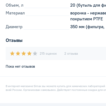
Объем, л
20 (бутыль для ф
Материал
воронка - нержаве
покрытием PTFE
Диаметр
350 мм (фильтра,
Отзывы
215 оценок
2 отзыва
Пока нет отзывов
В интернет-магазине Simax вы можете купить для химических лабораторий п
всей России. Организован самовывоз. Действуют постоянные скидки для о