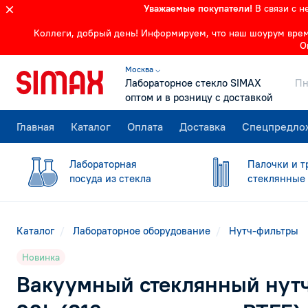
Уважаемые покупатели!
В связи с 
Коллеги, добрый день! Информируем, что наш шоурум времен
О
Москва ⌵
Лабораторное стекло SIMAX
Пн
оптом и в розницу с доставкой
Главная
Каталог
Оплата
Доставка
Спецпредло
Лабораторная
Палочки и т
посуда из стекла
стеклянные
Каталог
Лабораторное оборудование
Нутч-фильтры
Новинка
Вакуумный стеклянный нутч