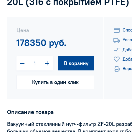
20L (316 с покрытием PTFE)
Цена
Спо
178350 руб.
Усло
Доба
Доба
В корзину
Верс
Купить в один клик
Описание товара
Вакуумный стеклянный нутч-фильтр ZF-20L разра
больших объемов вещества. В комплект входит б