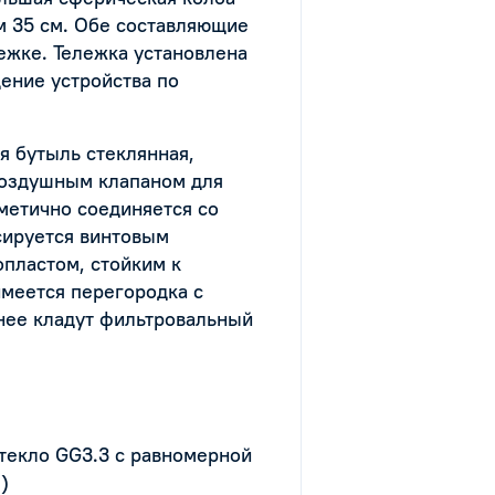
м 35 см. Обе составляющие
ежке. Тележка установлена
ение устройства по
я бутыль стеклянная,
воздушным клапаном для
метично соединяется со
сируется винтовым
опластом, стойким к
меется перегородка с
нее кладут фильтровальный
текло GG3.3 с равномерной
)