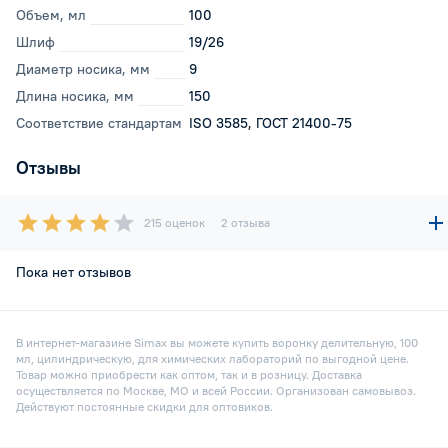
Объем, мл
100
Шлиф
19/26
Диаметр носика, мм
9
Длина носика, мм
150
Соответствие стандартам
ISO 3585, ГОСТ 21400-75
Отзывы
215 оценок
2 отзыва
Пока нет отзывов
В интернет-магазине Simax вы можете купить воронку делительную, 100
мл, цилиндрическую, для химических лабораторий по выгодной цене.
Товар можно приобрести как оптом, так и в розницу. Доставка
осуществляется по Москве, МО и всей России. Организован самовывоз.
Действуют постоянные скидки для оптовиков.