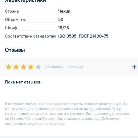
Страна
Чехия
Объем, мл
50
Шлиф
19/26
Соответствие стандартам
ISO 3585, ГОСТ 21400-75
Отзывы
215 оценок
2 отзыва
Пока нет отзывов
В интернет-магазине Simax вы можете купить воронку делительную, 50
мл, круглую, для химических лабораторий по выгодной цене. Товар
можно приобрести как оптом, так и в розницу. Доставка осуществляется
по Москве, МО и всей России. Организован самовывоз. Действуют
постоянные скидки для оптовиков.