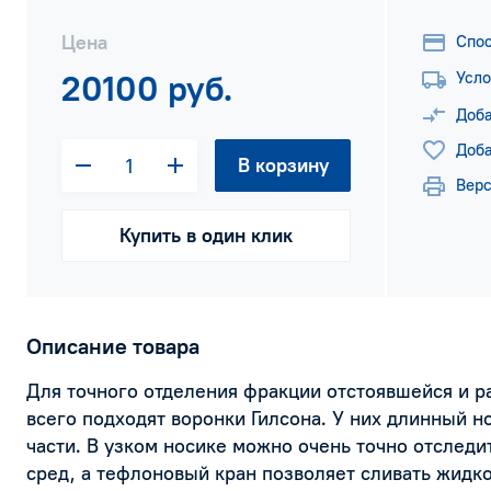
Цена
Спо
20100 руб.
Усло
Доба
Доба
В корзину
Верс
Купить в один клик
Описание товара
Для точного отделения фракции отстоявшейся и 
всего подходят воронки Гилсона. У них длинный н
части. В узком носике можно очень точно отследи
сред, а тефлоновый кран позволяет сливать жидко