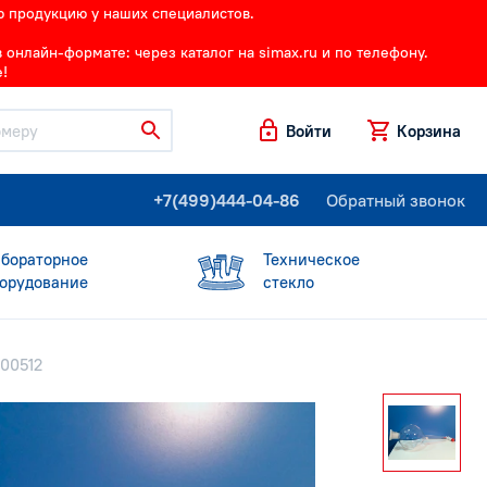
ю продукцию у наших специалистов.
онлайн-формате: через каталог на simax.ru и по телефону.
!
Войти
Корзина
+7(499)444-04-86
Обратный звонок
бораторное
Техническое
орудование
стекло
000512