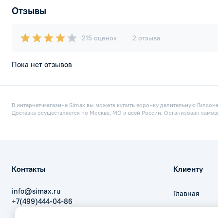
Отзывы
215 оценок
2 отзыва
Пока нет отзывов
В интернет-магазине Simax вы можете купить воронку делительную Гилсона,
Доставка осуществляется по Москве, МО и всей России. Организован самов
Контакты
Клиенту
info@simax.ru
Главная
+7(499)444-04-86
Оплата