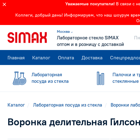
Уважаемые покупатели!
В связи с 
Коллеги, добрый день! Информируем, что наш шоурум времен
О
Москва ⌵
Лабораторное стекло SIMAX
Пн
оптом и в розницу с доставкой
Главная
Каталог
Оплата
Доставка
Спецпредло
Лабораторная
Палочки и т
посуда из стекла
стеклянные
Каталог
Лабораторная посуда из стекла
Воронки лаб
Воронка делительная Гилсон