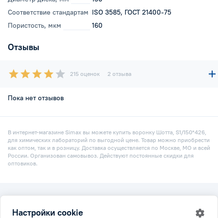
Соответствие стандартам
ISO 3585, ГОСТ 21400-75
Пористость, мкм
160
Отзывы
215 оценок
2 отзыва
Пока нет отзывов
В интернет-магазине Simax вы можете купить воронку Шотта, S1/150*426,
для химических лабораторий по выгодной цене. Товар можно приобрести
как оптом, так и в розницу. Доставка осуществляется по Москве, МО и всей
России. Организован самовывоз. Действуют постоянные скидки для
оптовиков.
2026 © Simax.ru
Настройки cookie
Все права защищены.