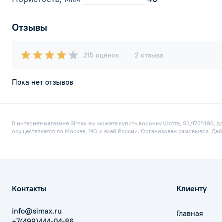
Отзывы
215 оценок
2 отзыва
Пока нет отзывов
В интернет-магазине Simax вы можете купить воронку Шотта, S3/175*490, д
осуществляется по Москве, МО и всей России. Организован самовывоз. Дей
Контакты
Клиенту
info@simax.ru
Главная
+7(499)444-04-86