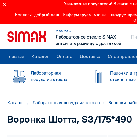
Уважаемые покупатели!
В связи с 
Коллеги, добрый день! Информируем, что наш шоурум времен
О
Москва ⌵
Лабораторное стекло SIMAX
Пн
оптом и в розницу с доставкой
Главная
Каталог
Оплата
Доставка
Спецпредло
Лабораторная
Палочки и т
посуда из стекла
стеклянные
Каталог
Лабораторная посуда из стекла
Воронки лаб
Воронка Шотта, S3/175*490