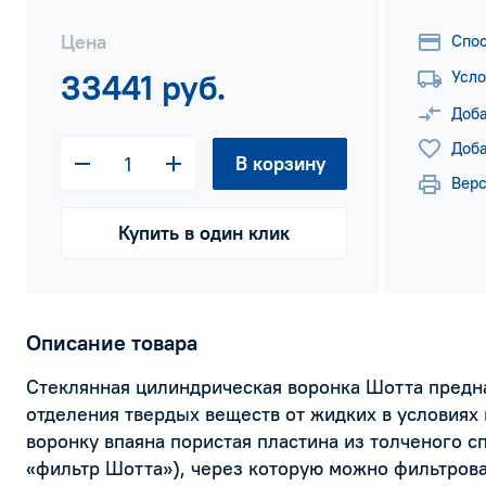
Цена
Спо
33441 руб.
Усло
Доба
Доба
В корзину
Верс
Купить в один клик
Описание товара
Стеклянная цилиндрическая воронка Шотта предна
отделения твердых веществ от жидких в условиях
воронку впаяна пористая пластина из толченого сп
«фильтр Шотта»), через которую можно фильтрова