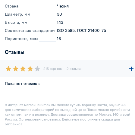
Страна
Чехия
Диаметр, мм
30
Высота, мм
143
Соответствие стандартам
ISO 3585, ГОСТ 21400-75
Пористость, мкм
16
Отзывы
215 оценок
2 отзыва
Пока нет отзывов
В интернет-магазине Simax вы можете купить воронку Шотта, S4/30*143,
для химических лабораторий по выгодной цене. Товар можно приобрести
как оптом, так и в розницу. Доставка осуществляется по Москве, МО и всей
России. Организован самовывоз. Действуют постоянные скидки для
оптовиков.