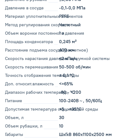
Давление в сосуде
-0,1-0,0 МПа
Материал уплотнительных элементов
PTFE
Метод регулирования скорости
Частотный
Объем воронки постоянного давления
1 л
Площадь конденсатора
0,245 м²
Расстояние подъема сосуда (расчетное)
400 мм
Скорость нарастания давления вакуумной системы
≤2 кПа/ч
Скорость перемешивания
50-500 об/мин
Точность отображения температуры
± 0,1 °С
Доп. относит.влажность
<=65%
Диапазон рабочих температур, °C
-80 - +200
Питание
100-240В～, 50/60Гц
Допустимая температура окружающей среды
+5... +35℃
Объем, л
30
Объем рубашки, л
10
Габариты
ШхГхВ 860х1100х2500 мм