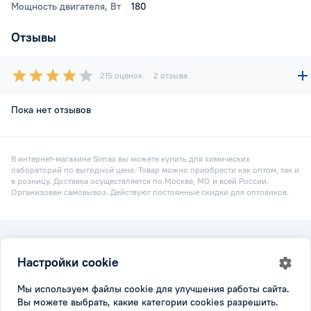
Мощность двигателя, Вт
180
Отзывы
215 оценок
2 отзыва
Пока нет отзывов
В интернет-магазине Simax вы можете купить для химических
лабораторий по выгодной цене. Товар можно приобрести как оптом, так и
в розницу. Доставка осуществляется по Москве, МО и всей России.
Организован самовывоз. Действуют постоянные скидки для оптовиков.
2026 © Simax.ru
Настройки cookie
Все права защищены.
Политика конфидициальности
|
Настройки cookie
Мы используем файлы cookie для улучшения работы сайта.
Вы можете выбрать, какие категории cookies разрешить.