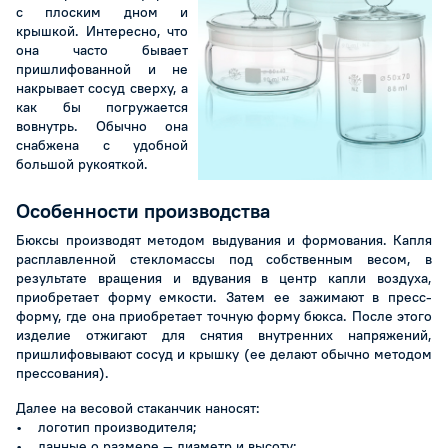
с плоским дном и
крышкой. Интересно, что
она часто бывает
пришлифованной и не
накрывает сосуд сверху, а
как бы погружается
вовнутрь. Обычно она
снабжена с удобной
большой рукояткой.
Особенности производства
Бюксы производят методом выдувания и формования. Капля
расплавленной стекломассы под собственным весом, в
результате вращения и вдувания в центр капли воздуха,
приобретает форму емкости. Затем ее зажимают в пресс-
форму, где она приобретает точную форму бюкса. После этого
изделие отжигают для снятия внутренних напряжений,
пришлифовывают сосуд и крышку (ее делают обычно методом
прессования).
Далее на весовой стаканчик наносят:
• логотип производителя;
• данные о размере — диаметр и высоту;