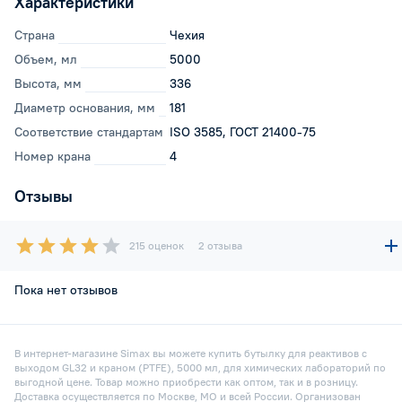
Характеристики
Страна
Чехия
Объем, мл
5000
Высота, мм
336
Диаметр основания, мм
181
Соответствие стандартам
ISO 3585, ГОСТ 21400-75
Номер крана
4
Отзывы
215 оценок
2 отзыва
Пока нет отзывов
В интернет-магазине Simax вы можете купить бутылку для реактивов с
выходом GL32 и краном (PTFE), 5000 мл, для химических лабораторий по
выгодной цене. Товар можно приобрести как оптом, так и в розницу.
Доставка осуществляется по Москве, МО и всей России. Организован