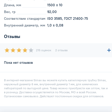
Длина, мм
1500 ± 10
Вес, гр
92,00
Соответствие стандартам
ISO 3585, ГОСТ 21400-75
Внутренний диаметр, мм
1,0 ± 0,08
Отзывы
215 оценок
2 отзыва
Пока нет отзывов
В интернет-магазине Simax вы можете купить капиллярную трубку Simax,
наружный диаметр 6 мм, внутренний диаметр 1 мм, для химических
лабораторий по выгодной цене. Товар можно приобрести как оптом, так и
в розницу. Доставка осуществляется по Москве, МО и всей России.
Организован самовывоз. Действуют постоянные скидки для оптовиков.